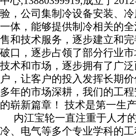
中心,13880399919,成立
验，公司集制冷设备安装、冷
一体，能够提供制冷相关的全
售和技术服务，逐步建立和完
破口，逐步占领了部分行业市
技术和市场，逐步拥有了广泛
户，让客户的投入发挥长期价
多年的市场深耕，我们的工程
的崭新篇章！ 技术是第一生
内江宝轮一直注重于人才的
冷、电气等多个专业学科的工