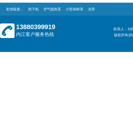
友情链接：
烘干机
空气能热泵
小型保鲜库
冻库
13880399919
联系人：刘经
内江客户服务热线
版权所有@四