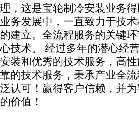
理，这是宝轮制冷安装业务得
业务发展中，一直致力于技术
的建立。全流程服务的关键环
心技术。 经过多年的潜心经
安装和优秀的技术服务，高性
靠的技术服务，秉承产业全流
泛认可！赢得客户信赖，并为
的价值！