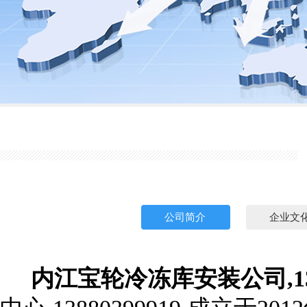
公司简介
企业文
内江宝轮冷冻库安装公司,1388